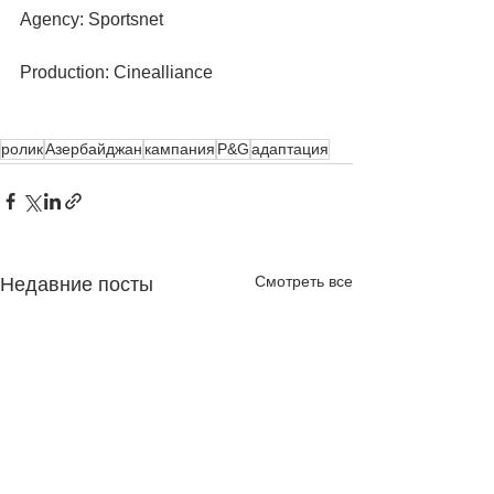
Agency: Sportsnet
Production: Cinealliance 
ролик
Азербайджан
кампания
P&G
адаптация
Смотреть все
Недавние посты