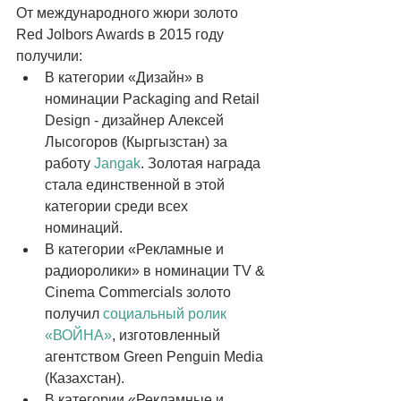
От международного жюри золото 
Red Jolbors Awards в 2015 году 
получили:  
В категории «Дизайн» в 
номинации Packaging and Retail 
Design - дизайнер Алексей 
Лысогоров (Кыргызстан) за 
работу 
Jangak
. Золотая награда 
стала единственной в этой 
категории среди всех 
номинаций.  
В категории «Рекламные и 
радиоролики» в номинации TV & 
Cinema Commercials золото 
получил 
социальный ролик 
«ВОЙНА»
, изготовленный 
агентством Green Penguin Media 
(Казахстан).  
В категории «Рекламные и 