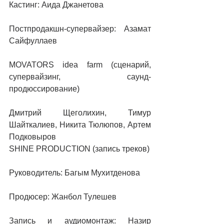
Кастинг: Аида Джанетова
Постпродакшн-супервайзер: Азамат 
Сайфуллаев
MOVATORS idea farm (сценарий, 
cупервайзинг, саунд-
продюссирование)
Дмитрий Щеголихин, Тимур 
Шайткалиев, Никита Тюлюпов, Артем 
Подковыров
SHINE PRODUCTION (запись треков)
Руководитель: Багым Мухитденова 
Продюсер: Жанбол Тулешев 
Запись и аудиомонтаж: Назир 