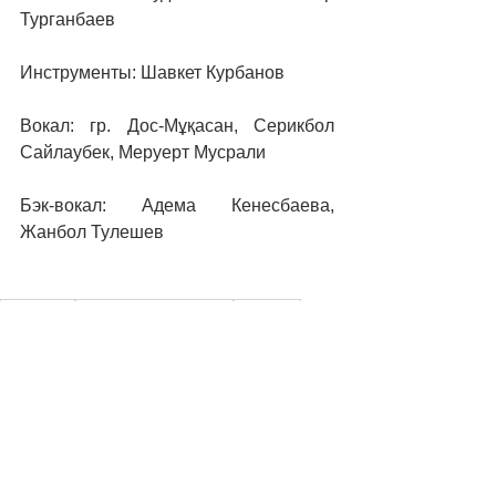
Турганбаев
Инструменты: Шавкет Курбанов
Вокал: гр. Дос-Мұқасан, Серикбол 
Сайлаубек, Меруерт Мусрали
Бэк-вокал: Адема Кенесбаева, 
Жанбол Тулешев
Казахстан
Социальная реклама
Movators
Смотреть все
Недавние посты