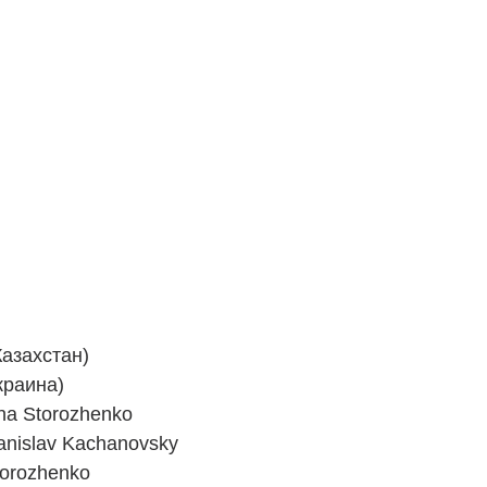
Казахстан)
краина)
ina Storozhenko
tanislav Kachanovsky
torozhenko