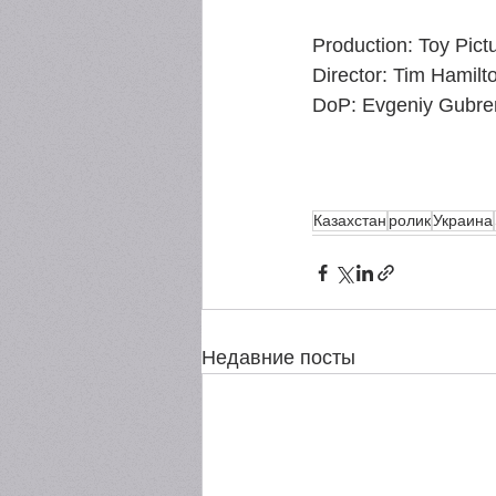
Production: Toy Pict
Director: Tim Hamilt
DoP: Evgeniy Gubre
Казахстан
ролик
Украина
Недавние посты