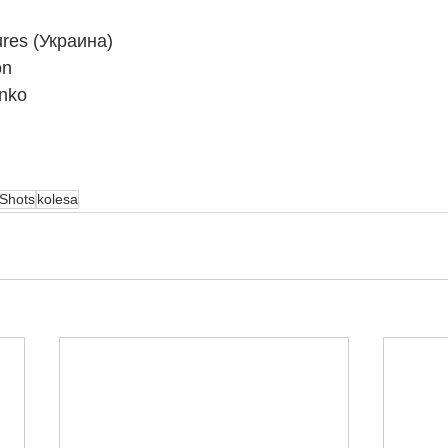
ures (Украина)
on
nko
Shots
kolesa