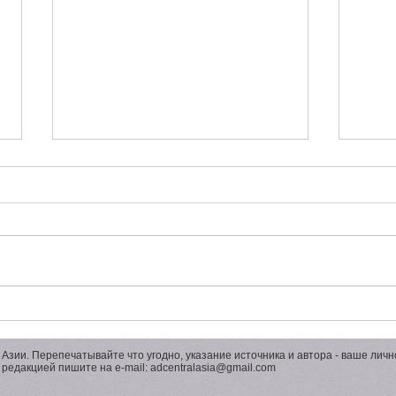
White Square 2026 - от Гран-
От л
При до Шорт-листа
миро
креа
 Азии. Перепечатывайте что угодно, указание источника и автора - ваше лично
прем
с редакцией пишите на e-mail:
adcentralasia@gmail.com