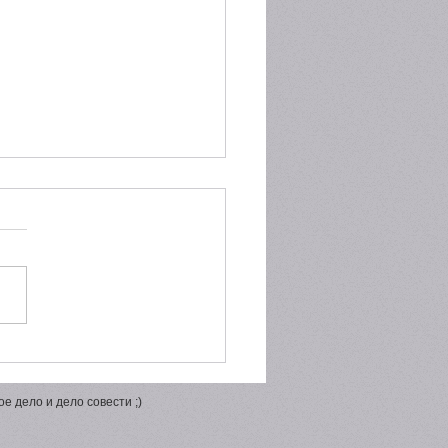
окального рынка к
вой индустрии: зачем
торам участвовать в
е дело и дело совести ;)
ии Jolbors Awards