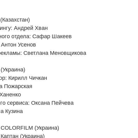
(Казахстан) 
ингу: Андрей Хван  
ного отдела: Сафар Шакеев 
Антон Усенов  
рекламы: Светлана Меновщикова 
(Украина) 
ор: Кирилл Чичкан 
а Пожарская 
Ханенко 
го сервиса: Оксана Пейчева 
а Кузина 
 COLORFILM (Украина) 
Каптан (Украина) 