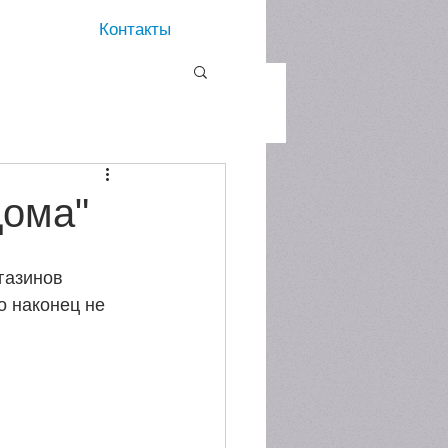
Контакты
дома"
газинов 
о наконец не 