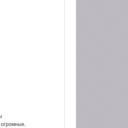
и 
 огромные, 