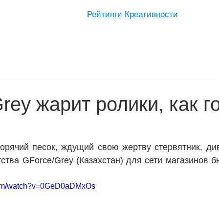
Рейтинги Креативности
rey жарит ролики, как г
орячий песок, ждущий свою жертву стервятник, дива
ства GForce/Grey (Казахстан) для сети магазинов бы
.com/watch?v=0GeD0aDMxOs