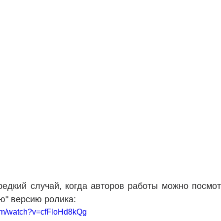
редкий случай, когда авторов работы можно посмотр
ю" версию ролика:
com/watch?v=cfFloHd8kQg