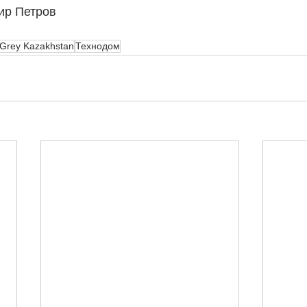
ир Петров
 Grey Kazakhstan
Технодом