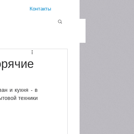
Контакты
орячие
н и кухня - в 
товой техники 