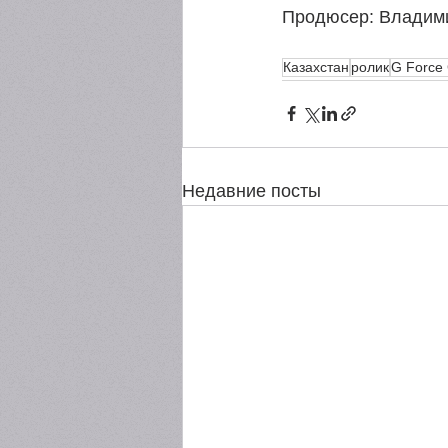
Продюсер: Владим
Казахстан
ролик
G Force
Недавние посты