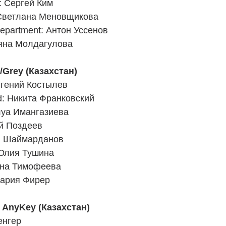
r: Сергей Ким
: Светлана Меновщикова
 department: Антон Уссенов
аяна Молдагулова
/Grey (Казахстан)
Евгений Костылев
d: Никита Франковский
Алуа Имангазиева
ей Поздеев
н Шаймарданов
 Юлия Тушина
Анна Тимофеева
Мария Фирер 
AnyKey (Казахстан) 
енгер