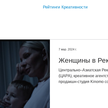
Рейтинги Креативности
7 мар. 2024 г.
Женщины в Ре
Центрально–Азиатская Ре
(ЦАРА), креативное агентство GForce, DASM Group и
продакшн-студия Kinomo со