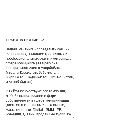
ПРАВИЛА РЕЙТИНГА:
Задача Рейтинга - определить лучших,
сильнейших, наиболее креативных и
профессиональных участников рынка в
сфере коммуникаций в регионе
Центральная Азия и Азербайджан
(страны Казахстан, Узбекистан,
Кыргызстан, Таджикистан, Туркменистан,
и Азербайджан).
В Рейтинге участвуют все компании,
любой специализации и форм
собственности в сфере коммуникаций
(агентства креативные, рекламные,
маркетинговые, Digital-, SMM-, PR-,
брендинг, дизайн, продакшн-студии, in-
house рекламные и PR-отделы компаний).
В Рейтинге учитываются награды только