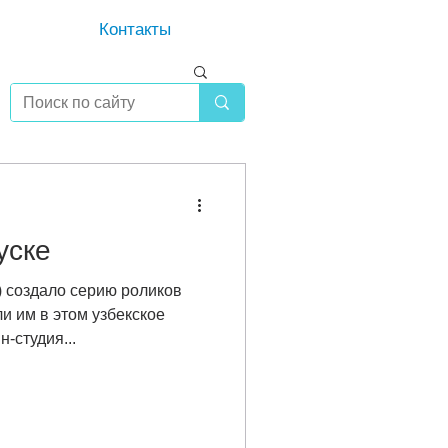
Контакты
уске
н) создало серию роликов
и им в этом узбекское
н-студия...