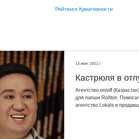
Рейтинги Креативности
13 июн. 2022 г.
Кастрюля в отп
Агентство on/off (Казахста
для лапши Rollton. Помогал
агентство Lokals и продакш