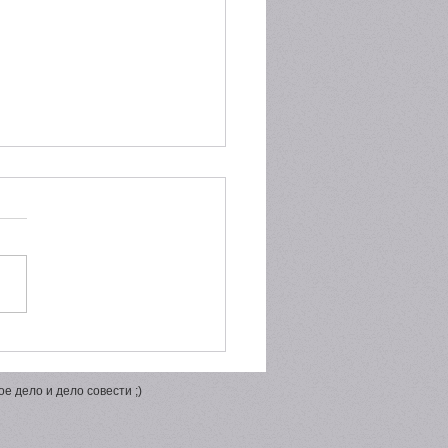
окального рынка к
вой индустрии: зачем
торам участвовать в
е дело и дело совести ;)
ии Jolbors Awards