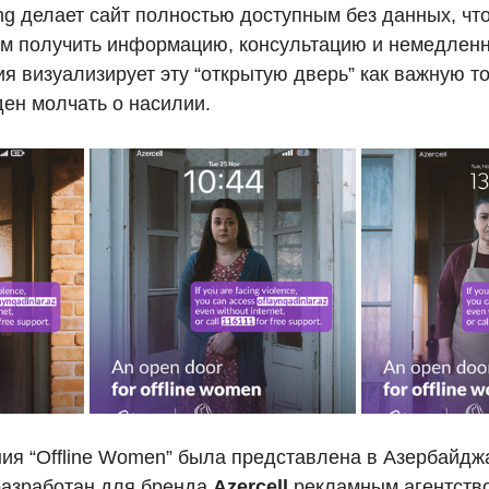
ting делает сайт полностью доступным без данных, чт
 получить информацию, консультацию и немедлен
я визуализирует эту “открытую дверь” как важную то
ден молчать о насилии. 
ия “Offline Women” была представлена в Азербайджа
разработан для бренда 
Azercell
 рекламным агентств