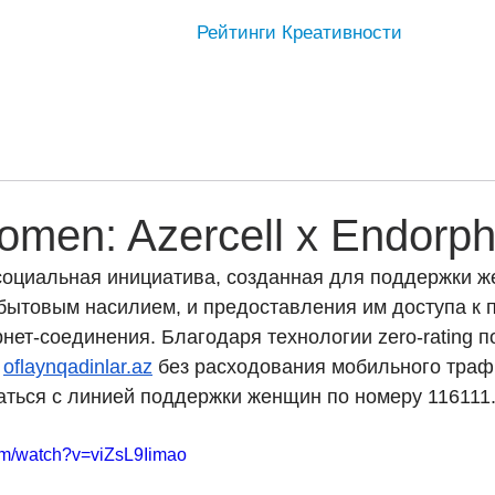
Рейтинги Креативности
Women: Azercell x Endorph
 социальная инициатива, созданная для поддержки ж
бытовым насилием, и предоставления им доступа к 
рнет-соединения. Благодаря технологии zero-rating п
 
oflaynqadinlar.az
 без расходования мобильного траф
аться с линией поддержки женщин по номеру 116111
om/watch?v=viZsL9Iimao