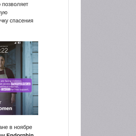
о позволяет 
ную 
чку спасения 
не в ноябре 
ом 
Endorphin