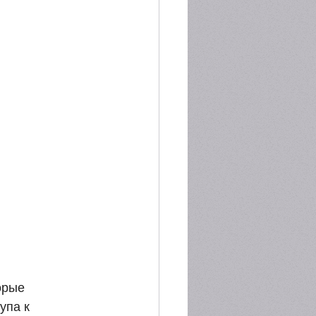
орые 
па к 