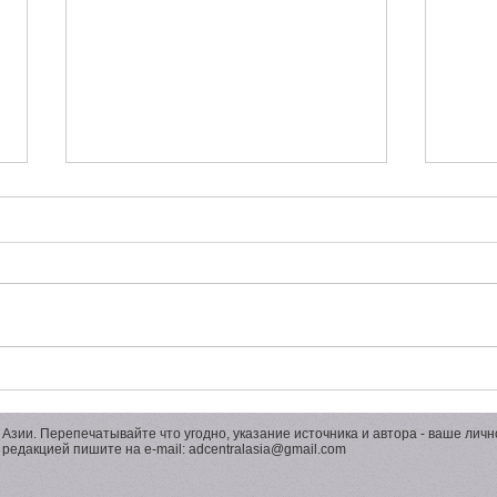
White Square 2026 - от Гран-
От л
При до Шорт-листа
миро
креа
 Азии. Перепечатывайте что угодно, указание источника и автора - ваше лично
прем
с редакцией пишите на e-mail:
adcentralasia@gmail.com