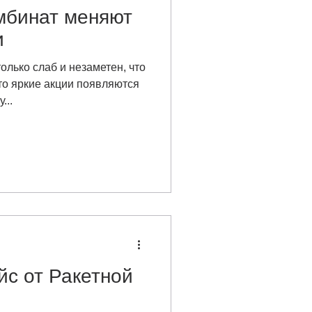
мбинат меняют
и
лько слаб и незаметен, что
-то яркие акции появляются
...
ейс от Ракетной