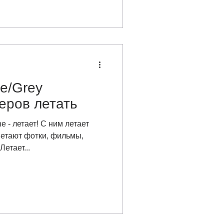
ce/Grey
еров летать
 - летает! С ним летает
 Летают фотки, фильмы,
Летает...