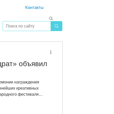
Контакты
драт» объявил
емонии награждения
упнейших креативных
ародного фестиваля