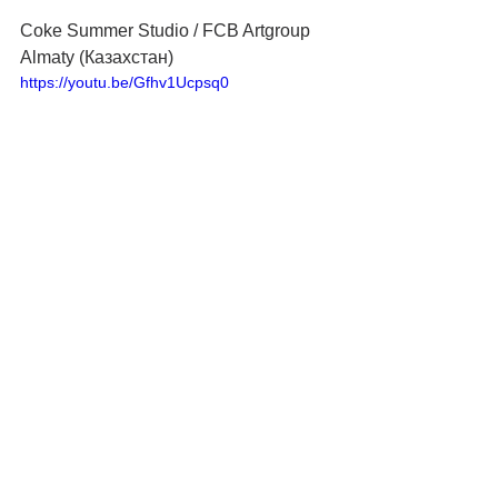
Coke Summer Studio / FCB Artgroup 
Almaty (Казахстан)
https://youtu.be/Gfhv1Ucpsq0
Excellence in marketing strategy
Золото
Contact: The story of uncle Salman. A 
man who met aliens / Endorphin 
(Азербайджан)
Фестиваль рекламы
Red Jolbors
marketing