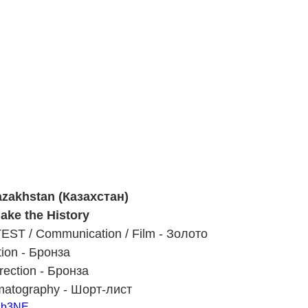
azakhstan (Казахстан)
ake the History 
T / Communication / Film - Золото
ion - Бронза
rection - Бронза
atography - Шорт-лист
LYb3NE