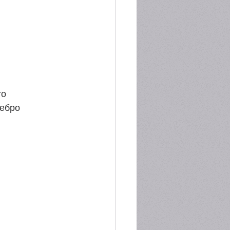
то
ребро