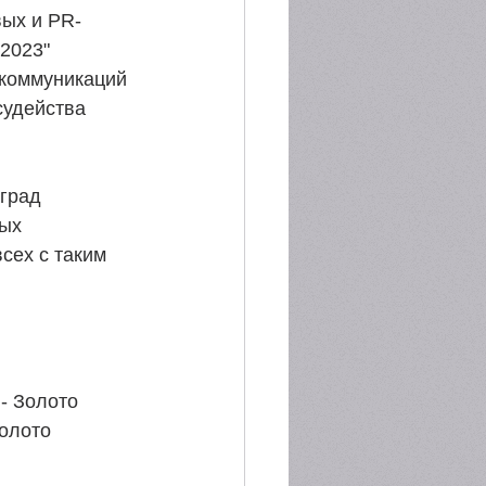
вых и PR-
2023" 
 коммуникаций 
судейства 
град 
ых 
сех с таким 
- Золото
Золото