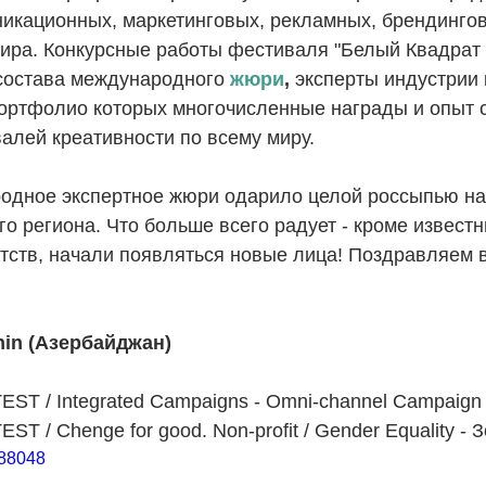
никационных, маркетинговых, рекламных, брендинго
мира. Конкурсные работы фестиваля "Белый Квадрат 
состава международного
жюри
, 
эксперты индустрии
портфолио которых многочисленные награды и опыт 
алей креативности по всему миру.
родное экспертное жюри одарило целой россыпью на
го региона. Что больше всего радует - кроме известн
ств, начали появляться новые лица! Поздравляем в
hin (Азербайджан)
T / Integrated Campaigns - Omni-channel Campaign 
 / Chenge for good. Non-profit / Gender Equality - 
388048