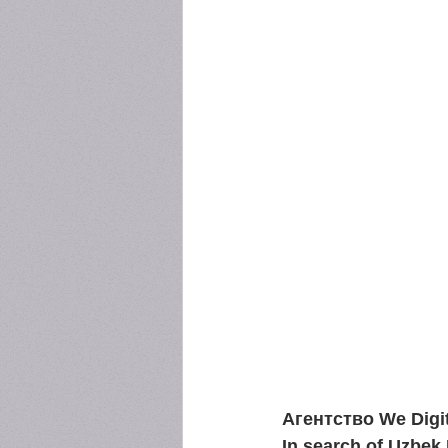
Агентство We Digit
In search of Uzbek 