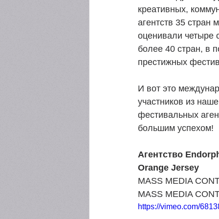
креативных, комму
агентств 35 стран 
оценивали
четыре 
более 40 стран, в 
престижных фестив
И вот это междуна
участников из наше
фестивальных агент
большим успехом!
Агентство Endorp
Orange Jersey
MASS MEDIA CONTES
MASS MEDIA CONTEST
https://vimeo.com/681