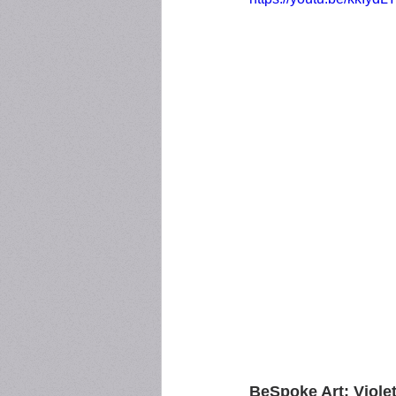
BeSpoke Art: Viole