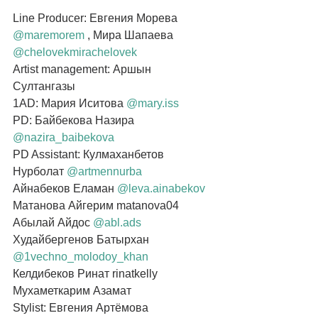
Line Producer: Евгения Морева 
@maremorem
 , Мира Шапаева 
@chelovekmirachelovek
Artist management: Аршын 
Султангазы
1AD: Мария Иситова 
@mary.iss
PD: Байбекова Назира 
@nazira_baibekova
PD Assistant: Кулмаханбетов 
Нурболат 
@artmennurba
Айнабеков Еламан 
@leva.ainabekov
Матанова Айгерим matanova04
Абылай Айдос 
@abl.ads
Худайбергенов Батырхан 
@1vechno_molodoy_khan
Келдибеков Ринат rinatkelly
Мухаметкарим Азамат
Stylist: Евгения Артёмова 