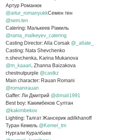
Артур Романюк 
@artur_romanyukk
Семен тен 
@sem.ten
Catering: Малькеев Рамиль 
@rama_malkeyev_catering
Casting Director: Alla Corsak 
@_allate_
Casting: Nata Shevchenko 
n.shevchenka, Karina Mukanova 
@m_kaaari
, Zhanna Baizakova 
chestnutpurple 
@castkz
Main character: Rauan Romani 
@romanirauan
Gaffer: Ли Дмитрий 
@dimali1991
Best boy: Какимбеков Султан 
@kakimbekov
Lighting: Талгат Жансерик adilkhanoff
Туран Кемель 
@Kemel_tm
Нургали Куралбаев 