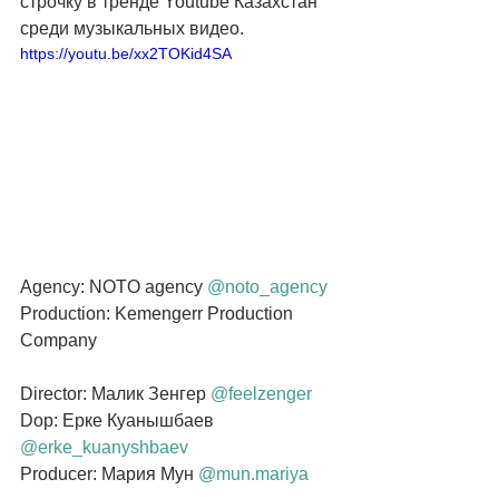
строчку в тренде Youtube Казахстан 
среди музыкальных видео.
https://youtu.be/xx2TOKid4SA
Agency: NOTO agency 
@noto_agency
Production: Kemengerr Production 
Company
Director: Малик Зенгер 
@feelzenger
Dop: Ерке Куанышбаев 
@erke_kuanyshbaev
Producer: Мария Мун 
@mun.mariya