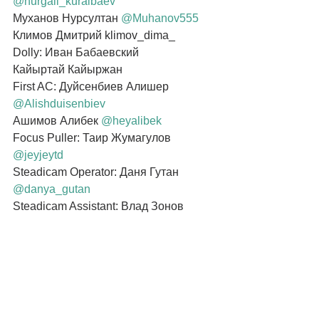
@nurgali_kuralbaev
Муханов Нурсултан 
@Muhanov555
Климов Дмитрий klimov_dima_
Dolly: Иван Бабаевский
Кайыртай Кайыржан
First AC: Дуйсенбиев Алишер
@Alishduisenbiev
Ашимов Алибек 
@heyalibek
Focus Puller: Таир Жумагулов 
@jeyjeytd
Steadicam Operator: Даня Гутан 
@danya_gutan
Steadicam Assistant: Влад Зонов 
@vladzonov_
Videoassist & DIT: Екатерина 
Кропачева
Даниэль Кропачев
Вячеслав Кропачев
Technical Supplier: