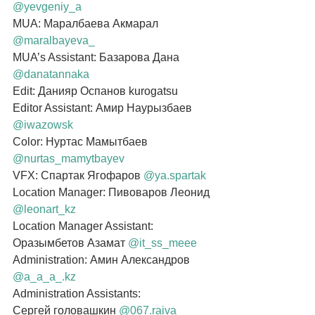
@yevgeniy_a
MUA: Маралбаева Акмарал 
@maralbayeva_
MUA’s Assistant: Базарова Дана 
@danatannaka
Edit: Данияр Оспанов kurogatsu
Editor Assistant: Амир Наурызбаев 
@iwazowsk
Color: Нуртас Мамытбаев 
@nurtas_mamytbayev
VFX: Спартак Ягофаров 
@ya.spartak
Location Manager: Пивоваров Леонид 
@leonart_kz
Location Manager Assistant: 
Оразымбетов Азамат 
@it_ss_meee
Administration: Амин Александров 
@a_a_a_.kz
Administration Assistants:
Сергей головашкин 
@067.raiva